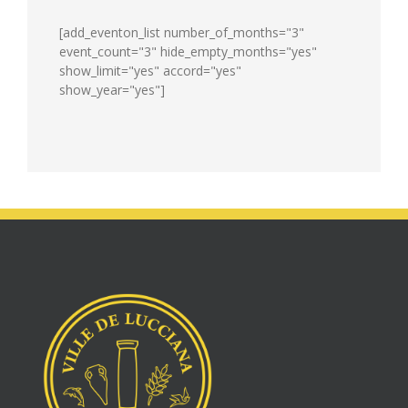
[add_eventon_list number_of_months="3"
event_count="3" hide_empty_months="yes"
show_limit="yes" accord="yes"
show_year="yes"]