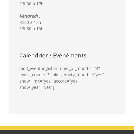
13h30 à 17h
Vendredi :
8h30 à 12h
13h30 à 16h
Calendrier / Evénéments
[add_eventon_list number_of_months="3"
event_count="3" hide_empty_months="yes"
show_limit="yes" accord="yes"
show_year="yes"]