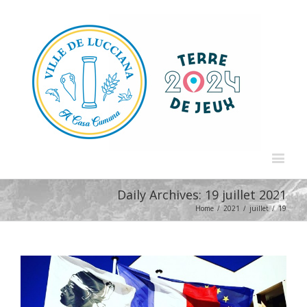
Daily Archives:
19 juillet 2021
Home
/
2021
/
juillet
/
19