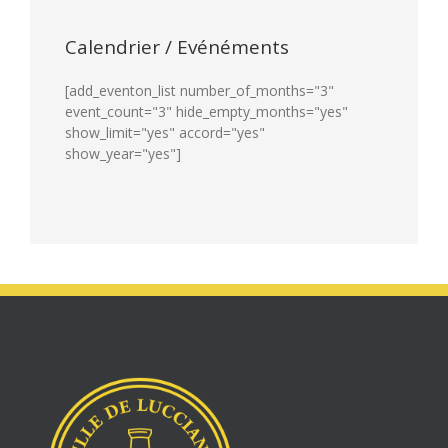
Calendrier / Evénéments
[add_eventon_list number_of_months="3"
event_count="3" hide_empty_months="yes"
show_limit="yes" accord="yes"
show_year="yes"]