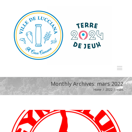
Monthly Archives:
mars 2022
Home
/
2022
/
mars