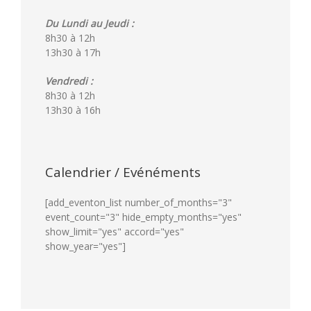
Du Lundi au Jeudi :
8h30 à 12h
13h30 à 17h
Vendredi :
8h30 à 12h
13h30 à 16h
Calendrier / Evénéments
[add_eventon_list number_of_months="3"
event_count="3" hide_empty_months="yes"
show_limit="yes" accord="yes"
show_year="yes"]