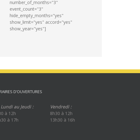
number_of_months="3"
event_count="3"
hide_empty_months="yes"
show_limit="yes" accord="yes"
show_year="yes"]
RAIRES D’OUVERTURES
Lundi au Jeudi :
Vendredi :
30 à 12h
8h30 à 12h
h30 à 17h
13h30 à 16h