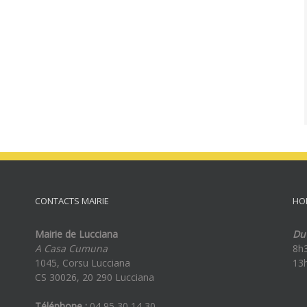
CONTACTS MAIRIE
HO
Mairie de Lucciana
Du 
A Casa Cumuna
8h
1045, Corsu Lucciana
13
CS 30026, 20 290 Lucciana
Téléphone :
04 95 30 14 30