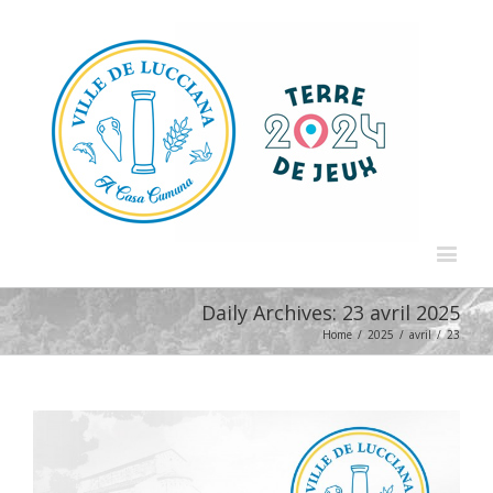
Daily Archives:
23 avril 2025
Home
/
2025
/
avril
/
23