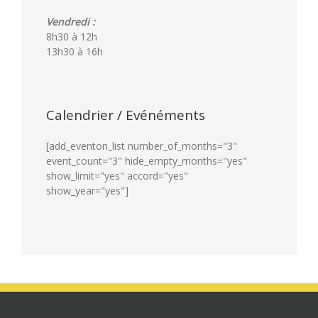
Vendredi :
8h30 à 12h
13h30 à 16h
Calendrier / Evénéments
[add_eventon_list number_of_months="3"
event_count="3" hide_empty_months="yes"
show_limit="yes" accord="yes"
show_year="yes"]