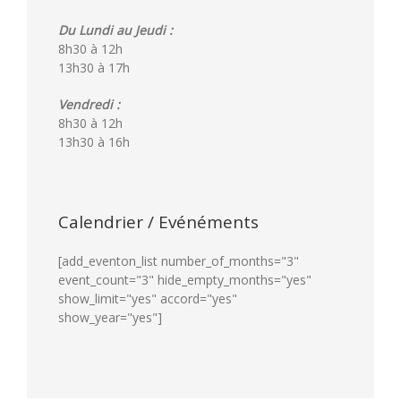
Du Lundi au Jeudi :
8h30 à 12h
13h30 à 17h
Vendredi :
8h30 à 12h
13h30 à 16h
Calendrier / Evénéments
[add_eventon_list number_of_months="3"
event_count="3" hide_empty_months="yes"
show_limit="yes" accord="yes"
show_year="yes"]