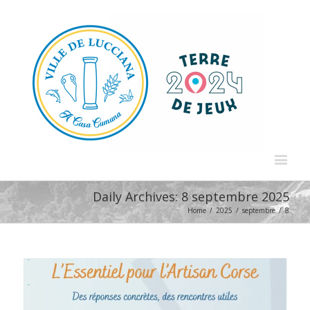
Daily Archives:
8 septembre 2025
Home
/
2025
/
septembre
/
8