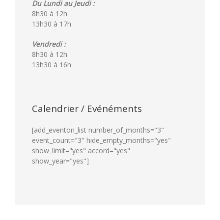
Du Lundi au Jeudi :
8h30 à 12h
13h30 à 17h
Vendredi :
8h30 à 12h
13h30 à 16h
Calendrier / Evénéments
[add_eventon_list number_of_months="3"
event_count="3" hide_empty_months="yes"
show_limit="yes" accord="yes"
show_year="yes"]