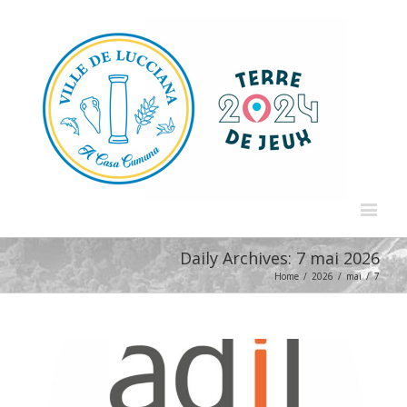
Daily Archives:
7 mai 2026
Home
/
2026
/
mai
/
7