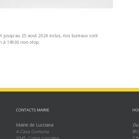
et jusqu'au 25 aout 2026 inclus, nos bureaux sont
8h à 14h30 non-stop.
CONTACTS MAIRIE
HO
Mairie de Lucciana
Du 
A Casa Cumuna
8h
1045, Corsu Lucciana
13