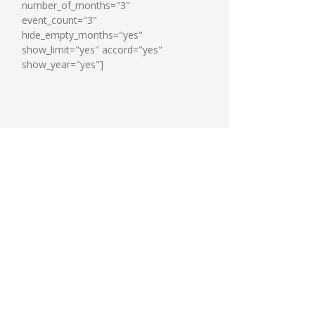
number_of_months="3"
event_count="3"
hide_empty_months="yes"
show_limit="yes" accord="yes"
show_year="yes"]