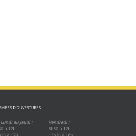
RAIRES D’OUVERTURES
Lundi au Jeudi :
Vendredi :
30 à 12h
8h30 à 12h
h30 à 17h
13h30 à 16h