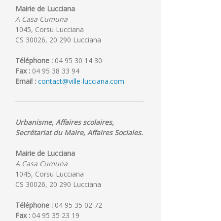
Mariana
Moments
bacheliers
Mairie de Lucciana
:
de
le
A Casa Cumuna
Agent
concertation
29
1045, Corsu Lucciana
d’accueil
juillet
CS 30026, 20 290 Lucciana
et
2026
de
Téléphone :
04 95 30 14 30
médiation
Fax :
04 95 38 33 94
Email :
contact@ville-lucciana.com
Urbanisme, Affaires scolaires,
Secrétariat du Maire, Affaires Sociales.
Mairie de Lucciana
A Casa Cumuna
1045, Corsu Lucciana
CS 30026, 20 290 Lucciana
Téléphone :
04 95 35 02 72
Fax :
04 95 35 23 19