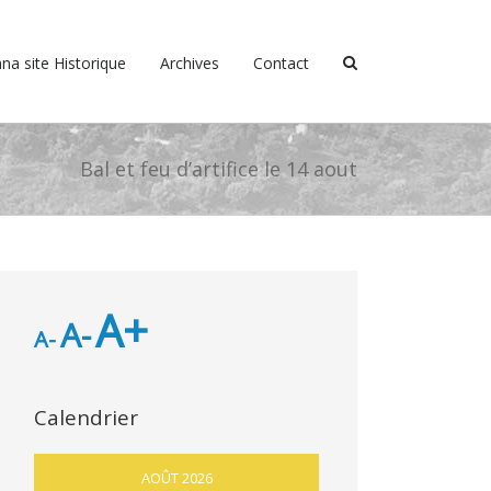
na site Historique
Archives
Contact
Bal et feu d’artifice le 14 aout
A+
A-
A-
Calendrier
AOÛT 2026