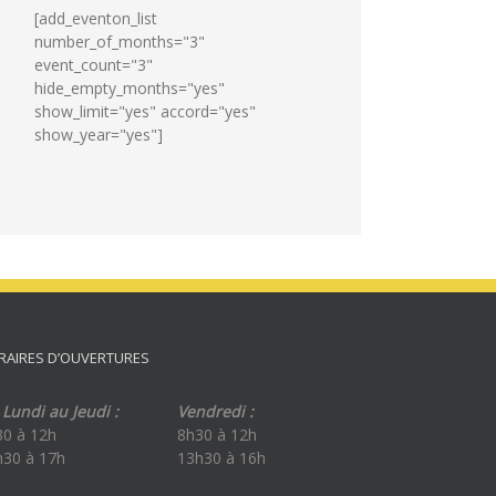
[add_eventon_list
number_of_months="3"
event_count="3"
hide_empty_months="yes"
show_limit="yes" accord="yes"
show_year="yes"]
RAIRES D’OUVERTURES
Lundi au Jeudi :
Vendredi :
30 à 12h
8h30 à 12h
h30 à 17h
13h30 à 16h