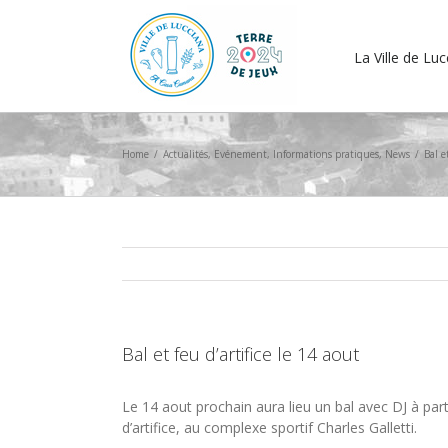
La Ville de Lu
Home
/
Actualités
,
Evénement
,
Informations pratiques
,
News
/
Bal e
Bal et feu d’artifice le 14 aout
Le 14 aout prochain aura lieu un bal avec DJ à par
d’artifice, au complexe sportif Charles Galletti.