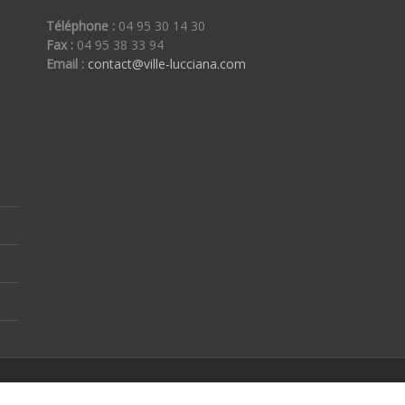
Téléphone :
04 95 30 14 30
Fax :
04 95 38 33 94
Email :
contact@ville-lucciana.com
ous droits réservés | By
Etoilevega