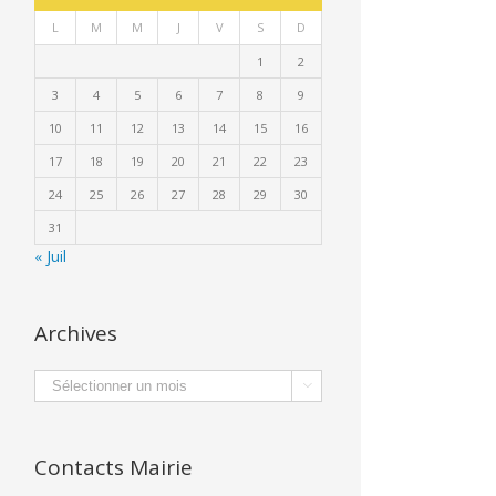
L
M
M
J
V
S
D
1
2
3
4
5
6
7
8
9
10
11
12
13
14
15
16
17
18
19
20
21
22
23
24
25
26
27
28
29
30
31
« Juil
Archives
Archives

Musée
PLU
Cérémonie
Contacts Mairie
de
:
des