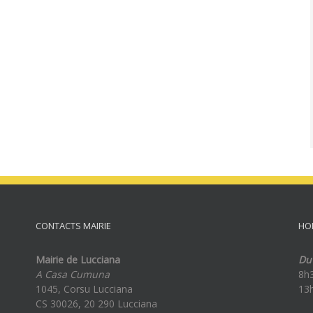
CONTACTS MAIRIE
HO
Mairie de Lucciana
Du 
A Casa Cumuna
8h
1045, Corsu Lucciana
13
CS 30026, 20 290 Lucciana