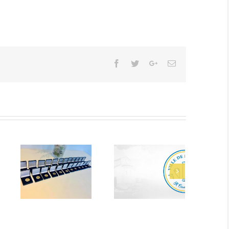
Facebook
Twitter
Google+
Email
Alerte Canicule –
eliers 2026
CCAS