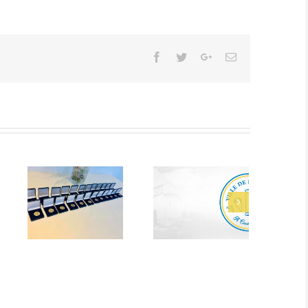
Facebook
Twitter
Google+
Email
des
Alerte Canicule –
Bacheliers 2026
e 29
CCAS
6