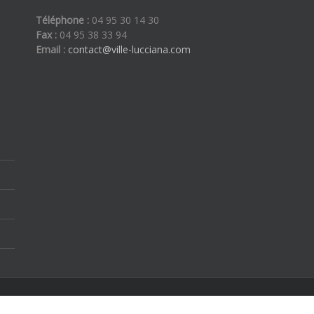
Téléphone :
04 95 30 14 30
Fax :
04 95 38 33 94
Email :
contact@ville-lucciana.com
ous droits réservés | By
Etoilevega