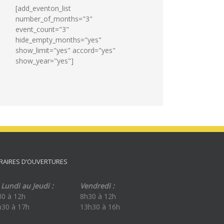
[add_eventon_list
number_of_months="3"
event_count="3"
hide_empty_months="yes"
show_limit="yes" accord="yes"
show_year="yes"]
RAIRES D’OUVERTURES
Lundi au Jeudi :
Vendredi :
30 à 12h
8h30 à 12h
h30 à 17h
13h30 à 16h