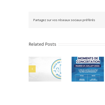
Partagez sur vos réseaux sociaux préférés
Related Posts
Musée de
PLU : Moments
Cérémonie 
Mariana : Agent
de concertation
bacheliers l
d’accueil et de
juillet 202
médiation