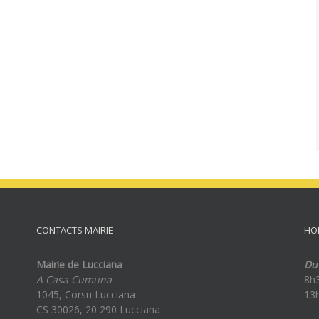
CONTACTS MAIRIE
HO
Mairie de Lucciana
Du 
A Casa Cumuna
8h
1045, Corsu Lucciana
13
CS 30026, 20 290 Lucciana