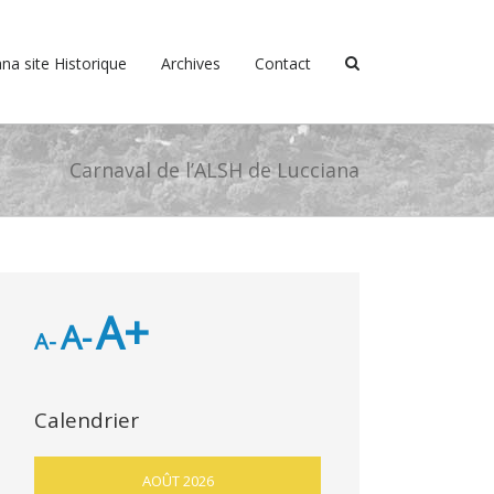
na site Historique
Archives
Contact
Carnaval de l’ALSH de Lucciana
A+
A-
A-
Calendrier
AOÛT 2026