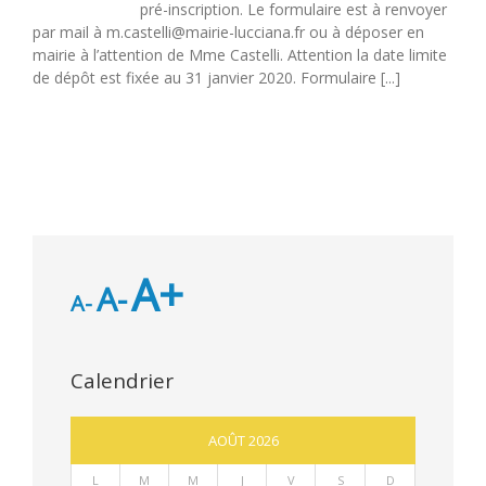
pré-inscription. Le formulaire est à renvoyer
par mail à m.castelli@mairie-lucciana.fr ou à déposer en
mairie à l’attention de Mme Castelli. Attention la date limite
de dépôt est fixée au 31 janvier 2020. Formulaire [...]
A+
A-
A-
Calendrier
AOÛT 2026
L
M
M
J
V
S
D