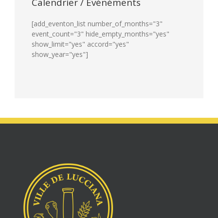
Calendrier / Evénéments
[add_eventon_list number_of_months="3"
event_count="3" hide_empty_months="yes"
show_limit="yes" accord="yes"
show_year="yes"]