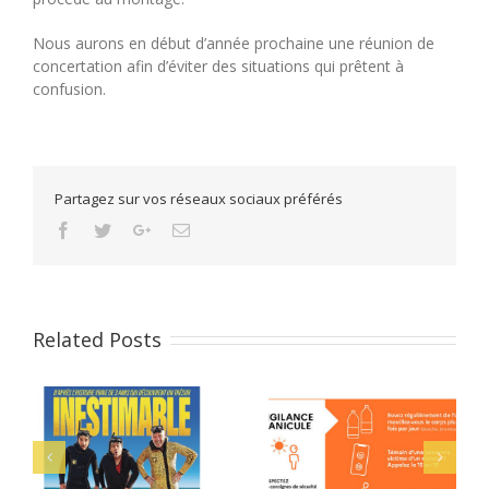
Nous aurons en début d’année prochaine une réunion de
concertation afin d’éviter des situations qui prêtent à
confusion.
Partagez sur vos réseaux sociaux préférés
Facebook
Twitter
Google+
Email
Related Posts
Juin 2026 : les
en
Alerte Orange :
conférences au