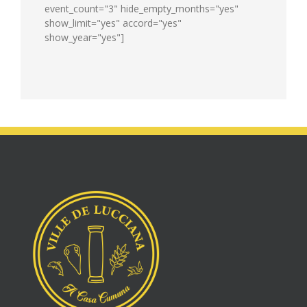
event_count="3" hide_empty_months="yes"
show_limit="yes" accord="yes"
show_year="yes"]