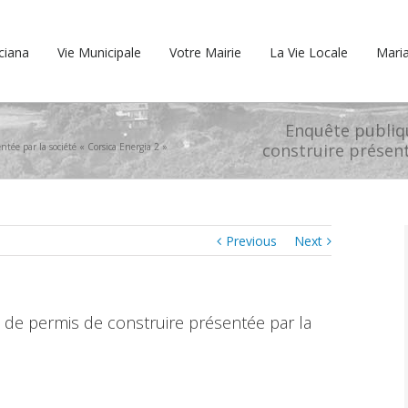
cciana
Vie Municipale
Votre Mairie
La Vie Locale
Maria
Enquête publiq
construire présent
tée par la société « Corsica Energia 2 »
Previous
Next
 de permis de construire présentée par la