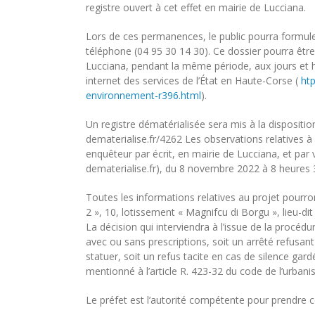
registre ouvert à cet effet en mairie de Lucciana.
Lors de ces permanences, le public pourra formul
téléphone (04 95 30 14 30). Ce dossier pourra êtr
Lucciana, pendant la même période, aux jours et he
internet des services de l’État en Haute-Corse (
ht
environnement-r396.html
).
Un registre dématérialisée sera mis à la disposition
dematerialise.fr/4262 Les observations relatives 
enquêteur par écrit, en mairie de Lucciana, et par
dematerialise.fr), du 8 novembre 2022 à 8 heures
Toutes les informations relatives au projet pourro
2 », 10, lotissement « Magnifcu di Borgu », lieu-di
La décision qui interviendra à l’issue de la procédu
avec ou sans prescriptions, soit un arrêté refusant 
statuer, soit un refus tacite en cas de silence gar
mentionné à l’article R. 423-32 du code de l’urbani
Le préfet est l’autorité compétente pour prendre c