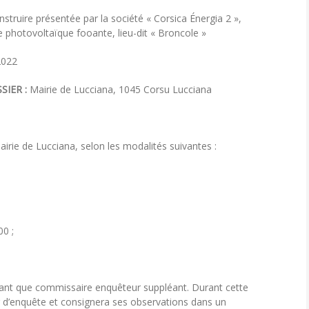
uire présentée par la société « Corsica Énergia 2 »,
e photovoltaïque fooante, lieu-dit « Broncole »
2022
SIER :
Mairie de Lucciana, 1045 Corsu Lucciana
rie de Lucciana, selon les modalités suivantes :
0 ;
nt que commissaire enquêteur suppléant. Durant cette
r d’enquête et consignera ses observations dans un