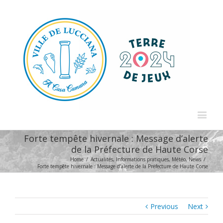
Forte tempête hivernale : Message d’alerte
de la Préfecture de Haute Corse
Home
/
Actualités
,
Informations pratiques
,
Météo
,
News
/
Forte tempête hivernale : Message d’alerte de la Préfecture de Haute Corse
Previous
Next