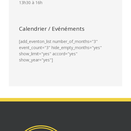
13h30 à 16h
Calendrier / Evénéments
[add_eventon_list number_of_months="3"
event_count="3" hide_empty_months="yes"
show_limit="yes" accord="yes"
show_year="yes"]