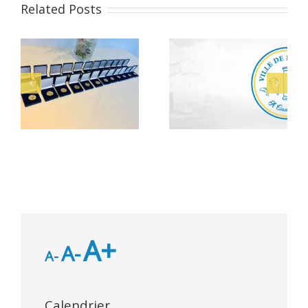
Related Posts
Alerte Canicule –
let
Bacheliers 2026
CCAS
A+
A-
A-
Calendrier