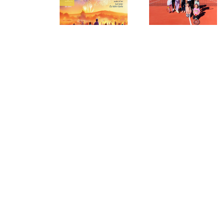
Le Tennis Club
Inscription
Gra
de Lucciana est
Scolaire 2025-
l’A
ouvert !
2026 : les
Sain
informations
s
fév