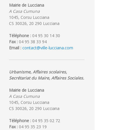
Mairie de Lucciana
A Casa Cumuna
1045, Corsu Lucciana
Grande
Le
Inscription
CS 30026, 20 290 Lucciana
soirée
Tennis
Scolaire
le
Club
2025-
Téléphone :
04 95 30 14 30
14
de
2026
Fax :
04 95 38 33 94
aout
Lucciana
:
Email :
contact@ville-lucciana.com
:
est
les
Concert,
ouvert
informatio
Feu
!
d’artifice
Urbanisme, Affaires scolaires,
et
Secrétariat du Maire, Affaires Sociales.
bal
Mairie de Lucciana
A Casa Cumuna
1045, Corsu Lucciana
CS 30026, 20 290 Lucciana
Téléphone :
04 95 35 02 72
Fax :
04 95 35 23 19