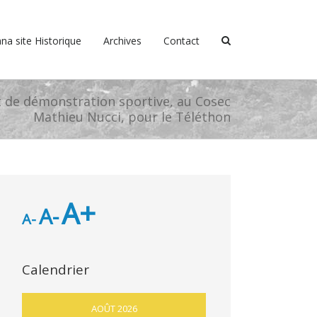
na site Historique
Archives
Contact
et de démonstration sportive, au Cosec
Mathieu Nucci, pour le Téléthon
A+
A-
A-
Calendrier
AOÛT 2026