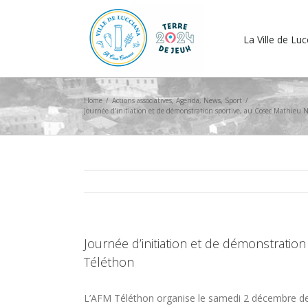
La Ville de Lu
Home
/
Actions associatives
,
Agenda
,
News
,
Sport
/
Journée d’initiation et de démonstration sportive, au Cosec Mathieu N
Journée d’initiation et de démonstration
Téléthon
L’AFM Téléthon organise le samedi 2 décembre de