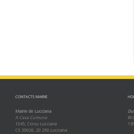
CONTACTS MAIRIE
HO
Mairie de Lucciana
Du 
A Casa Cumuna
8h
1045, Corsu Lucciana
13
CS 30026, 20 290 Lucciana