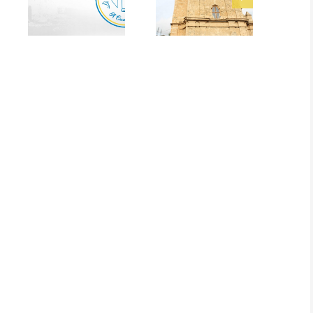
nd loto de
Fiera di a
ssociation
Canonica 2025 :
t Michel le
inscriptions
amedi 15
ouvertes !
rier 2025