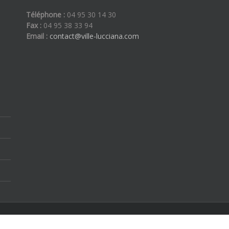
Téléphone :
04 95 30 14 30
Fax :
04 95 38 33 94
Email :
contact@ville-lucciana.com
ous droits réservés | By
Etoilevega