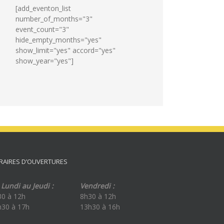
[add_eventon_list
number_of_months="3"
event_count="3"
hide_empty_months="yes"
show_limit="yes" accord="yes"
show_year="yes"]
RAIRES D’OUVERTURES
Lundi au Jeudi :
Vendredi :
30 à 12h
8h30 à 12h
h30 à 17h
13h30 à 16h