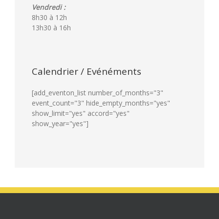
Vendredi :
8h30 à 12h
13h30 à 16h
Calendrier / Evénéments
[add_eventon_list number_of_months="3"
event_count="3" hide_empty_months="yes"
show_limit="yes" accord="yes"
show_year="yes"]