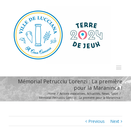
Mémorial Petrucciu Lorenzi : La première
pour la Maraninca !
Home
/
Actions associatives
,
Actualités
,
News
,
Sport
/
Mémorial Petrucciu Lorenzi : La première pour la Maraninca !
Previous
Next