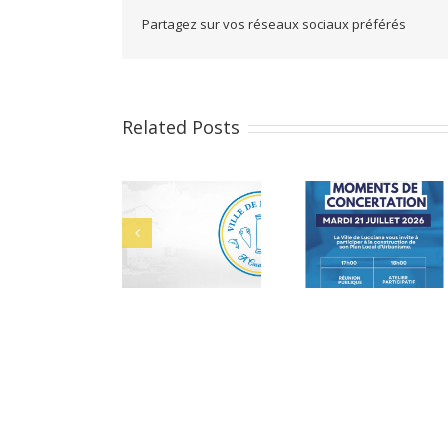
Partagez sur vos réseaux sociaux préférés
Related Posts
ments
Cérémonie des
Bacheliers 2026
ation
bacheliers le 29
juillet 2026