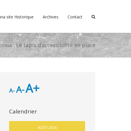
na site Historique
Archives
Contact
ornia : Le tapis d’accessibilité en place
A+
A-
A-
Calendrier
AOÛT 2026