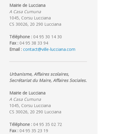
Mairie de Lucciana
A Casa Cumuna
1045, Corsu Lucciana
CS 30026, 20 290 Lucciana
Téléphone :
04 95 30 14 30
Fax :
04 95 38 33 94
Email :
contact@ville-lucciana.com
Urbanisme, Affaires scolaires,
Secrétariat du Maire, Affaires Sociales.
Mairie de Lucciana
PLU
Cérémonie
A Casa Cumuna
:
des
Moments
bacheliers
1045, Corsu Lucciana
de
le
CS 30026, 20 290 Lucciana
concertation
29
juillet
Téléphone :
04 95 35 02 72
2026
Fax :
04 95 35 23 19