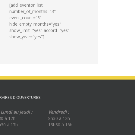
[add_eventon_list
number_of_months="3"
event_count="3"
hide_empty_months="yes"
show_limit="yes" accord="yes"
show_year="yes"]
RAIRES D’OUVERTURES
Lundi au Jeudi :
Vendredi :
30 à 12h
8h30 à 12h
h30 à 17h
13h30 à 16h