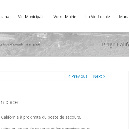
cciana
Vie Municipale
Votre Mairie
La Vie Locale
Maria
Plage Calif
Le tapis d’accessibilité en place
Previous
Next
 en place
du California à proximité du poste de secours.
osition au poste de secours et les pompiers vous