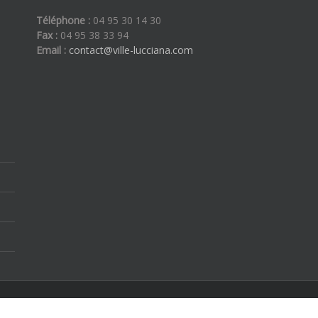
Téléphone :
04 95 30 14 30
Fax :
04 95 38 33 94
Email :
contact@ville-lucciana.com
ous droits réservés | By
Etoilevega