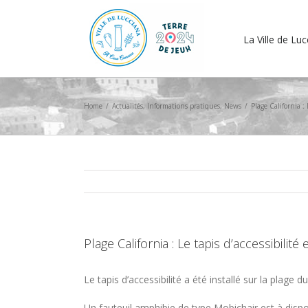
La Ville de Lu
Home
/
Actualités
,
Informations pratiques
,
News
/
Plage California : 
Plage California : Le tapis d’accessibilité
Le tapis d’accessibilité a été installé sur la plage 
Un fauteuil amphibie de type Mobichair est à disp