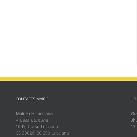
CONTACTS MAIRIE
HO
Mairie de Lucciana
Du 
A Casa Cumuna
8h
1045, Corsu Lucciana
13
CS 30026, 20 290 Lucciana