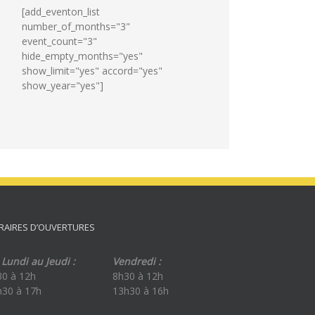
[add_eventon_list
number_of_months="3"
event_count="3"
hide_empty_months="yes"
show_limit="yes" accord="yes"
show_year="yes"]
RAIRES D’OUVERTURES
Lundi au Jeudi :
Vendredi :
30 à 12h
8h30 à 12h
h30 à 17h
13h30 à 16h