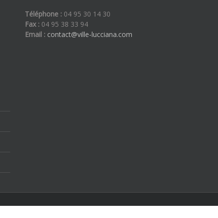
Téléphone :
04 95 30 14 30
Fax :
04 95 38 33 94
Email :
contact@ville-lucciana.com
ous droits réservés | By
Etoilevega