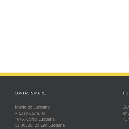
CONTACTS MAIRIE
HO
Mairie de Lucciana
Du 
A Casa Cumuna
8h
1045, Corsu Lucciana
13
CS 30026, 20 290 Lucciana