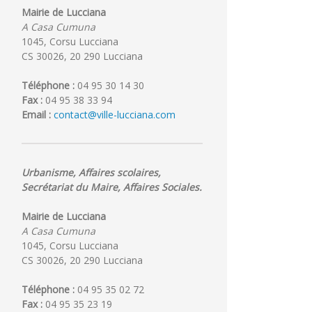
Mairie de Lucciana
A Casa Cumuna
1045, Corsu Lucciana
CS 30026, 20 290 Lucciana
Téléphone :
04 95 30 14 30
Fax :
04 95 38 33 94
Email :
contact@ville-lucciana.com
Urbanisme, Affaires scolaires,
Secrétariat du Maire, Affaires Sociales.
Mairie de Lucciana
A Casa Cumuna
ée
PLU
Cérémonie
1045, Corsu Lucciana
:
des
CS 30026, 20 290 Lucciana
ana
Moments
bacheliers
de
le
Téléphone :
04 95 35 02 72
t
concertation
29
Fax :
04 95 35 23 19