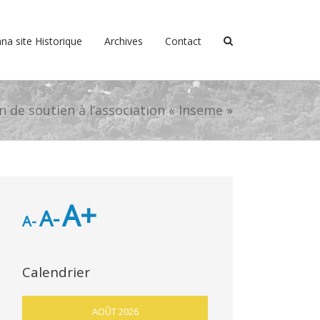
na site Historique
Archives
Contact
 de soutien à l’association « Inseme »
A+
A-
A-
Calendrier
AOÛT 2026