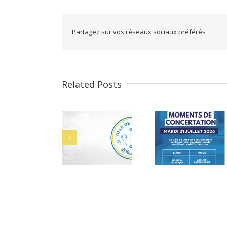
Partagez sur vos réseaux sociaux préférés
Related Posts
PLU : Moments
Cérémonie des
Bacheliers 
de concertation
bacheliers le 29
juillet 2026