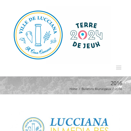
2016
Home
/
Bulletins Municipaux
/
2016