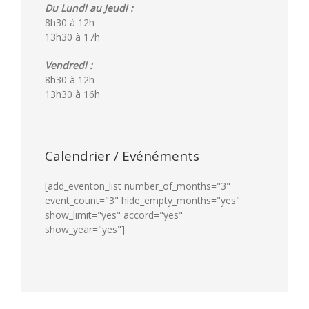
Du Lundi au Jeudi :
8h30 à 12h
13h30 à 17h
Vendredi :
8h30 à 12h
13h30 à 16h
Calendrier / Evénéments
[add_eventon_list number_of_months="3"
event_count="3" hide_empty_months="yes"
show_limit="yes" accord="yes"
show_year="yes"]