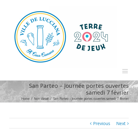
San Parteo – Journée portes ouvertes
samedi 7 février
Home
/
Non classé
/
San Parteo – Journée portes ouvertes samedi 7 février
Previous
Next