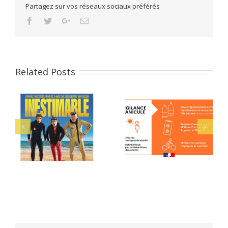
Partagez sur vos réseaux sociaux préférés
Facebook
Twitter
Google+
Email
Related Posts
Juin 2026 : les
en
Alerte Orange :
conférences au
e
Canicule
Musée