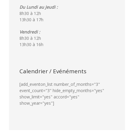
Du Lundi au Jeudi :
8h30 à 12h
13h30 à 17h
Vendredi :
8h30 à 12h
13h30 à 16h
Calendrier / Evénéments
[add_eventon_list number_of_months="3"
event_count="3" hide_empty_months="yes"
show_limit="yes" accord="yes"
show_year="yes"]