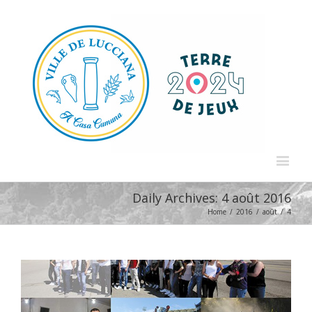
Daily Archives:
4 août 2016
Home
/
2016
/
août
/
4