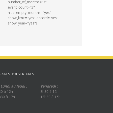
number_of_months="3"
event_count="3"
hide_empty_months="yes"
show_limit="yes" accord="yes"
show_year="yes"]
RAIRES D’OUVERTURES
Lundi au Jeudi :
Vendredi :
30 à 12h
8h30 à 12h
h30 à 17h
13h30 à 16h