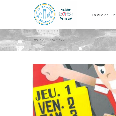
La Ville de Lu
Home
/
2016
/
août
/
29