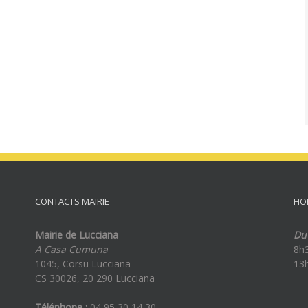
CONTACTS MAIRIE
HO
Mairie de Lucciana
Du 
A Casa Cumuna
8h
1045, Corsu Lucciana
13
CS 30026, 20 290 Lucciana
Téléphone :
04 95 30 14 30