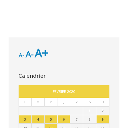
A+
A-
A-
Calendrier
FÉVRIER 2020
L
M
M
J
V
S
D
1
2
3
4
5
6
7
8
9
10
11
12
13
14
15
16