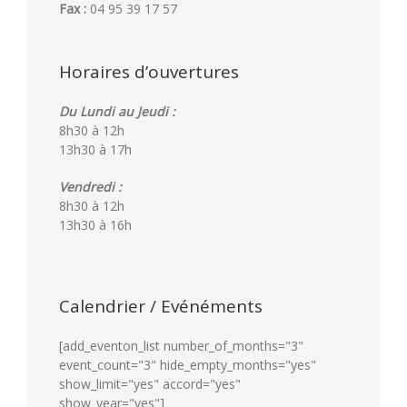
Fax :
04 95 39 17 57
Horaires d’ouvertures
Du Lundi au Jeudi :
8h30 à 12h
13h30 à 17h
Vendredi :
8h30 à 12h
13h30 à 16h
Calendrier / Evénéments
[add_eventon_list number_of_months="3"
event_count="3" hide_empty_months="yes"
show_limit="yes" accord="yes"
show_year="yes"]