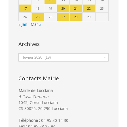
17
18
19
20
21
22
23
24
25
26
27
28
29
« Jan
Mar »
Archives
Archives

Contacts Mairie
Mairie de Lucciana
A Casa Cumuna
1045, Corsu Lucciana
CS 30026, 20 290 Lucciana
Téléphone :
04 95 30 14 30
Fax :
04 95 38 33 94