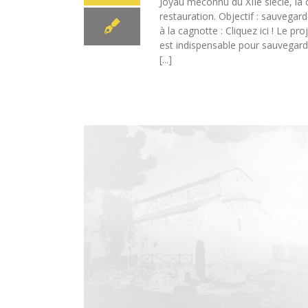
Joyau méconnu du XIIe siècle, la
restauration. Objectif : sauvegar
à la cagnotte : Cliquez ici ! Le pr
est indispensable pour sauvegarder
[...]