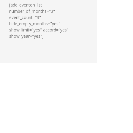
[add_eventon_list
number_of_months="3"
event_count="3"
hide_empty_months="yes"
show_limit="yes" accord="yes"
show_year="yes"]