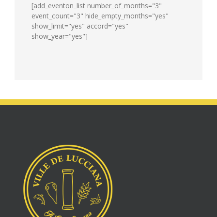
[add_eventon_list number_of_months="3"
event_count="3" hide_empty_months="yes"
show_limit="yes" accord="yes"
show_year="yes"]