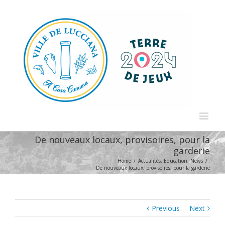
De nouveaux locaux, provisoires, pour la
garderie
Home
/
Actualités
,
Education
,
News
/
De nouveaux locaux, provisoires, pour la garderie
Previous
Next