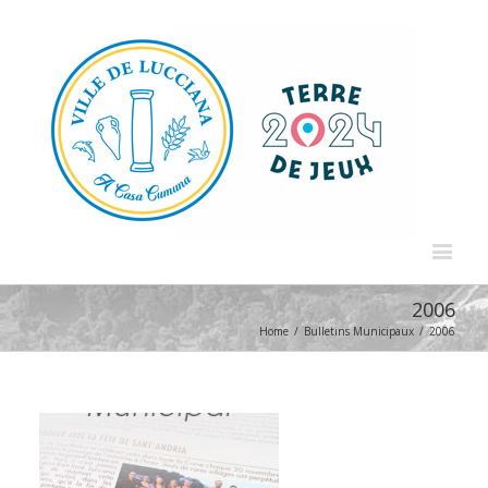
2006
Home
/
Bulletins Municipaux
/
2006