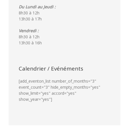
Du Lundi au Jeudi :
8h30 à 12h
13h30 à 17h
Vendredi :
8h30 à 12h
13h30 à 16h
Calendrier / Evénéments
[add_eventon_list number_of_months="3"
event_count="3" hide_empty_months="yes"
show_limit="yes" accord="yes"
show_year="yes"]